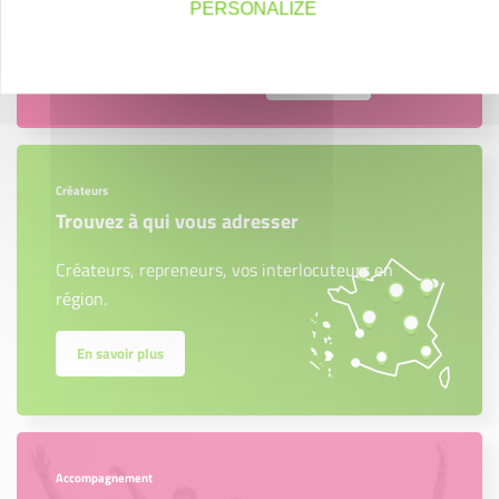
PERSONALIZE
Contactez-nous !
Cliquez ici
Créateurs
Trouvez à qui vous adresser
Créateurs, repreneurs, vos interlocuteurs en
région.
En savoir plus
Accompagnement